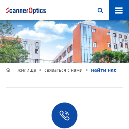
сканер связи с Han
жилище
связаться с нами
найти нас
