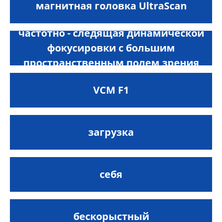
магнитная головка UltraScan
частотно - следящая динамической
фокусировки с большим
пространственным полем зрения
VCM F1
загрузка
себя
бескорыстный