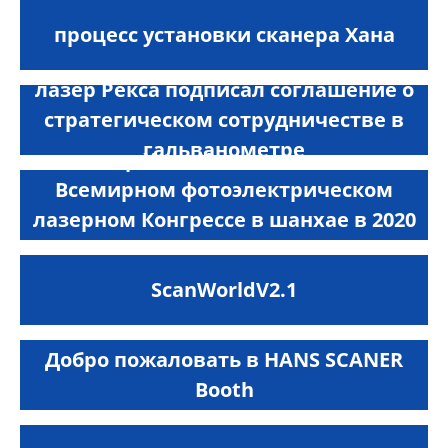
процесс установки сканера Хана
лазер Рекса подписал соглашение о
стратегическом сотрудничестве в
гальванометре
сканер Хань Хань появился на
Всемирном фотоэлектрическом
лазерном Конгрессе в шанхае в 2020
году
ScanWorldV2.1
Добро пожаловать в HANS SCANER
Booth