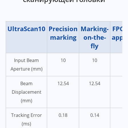
UltraScan10
Precision
Marking-
FPC 
marking
on-the-
appli
fly
Input Beam
10
10
Aperture (mm)
Beam
12.54
12.54
1
Displacement
(mm)
Tracking Error
0.18
0.14
(ms)