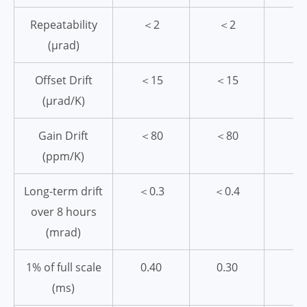
Repeatability
＜2
＜2
(µrad)
Offset Drift
＜15
＜15
(µrad/K)
Gain Drift
＜80
＜80
(ppm/K)
Long-term drift
＜0.3
＜0.4
＜
over 8 hours
(mrad)
1% of full scale
0.40
0.30
(ms)