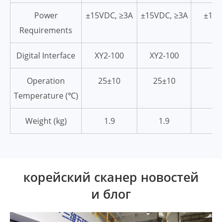
Power
±15VDC, ≥3A
±15VDC, ≥3A
±15V
Requirements
Digital Interface
XY2-100
XY2-100
XY
Operation
25±10
25±10
2
Temperature (℃)
Weight (kg)
1.9
1.9
корейский сканер новостей
и блог