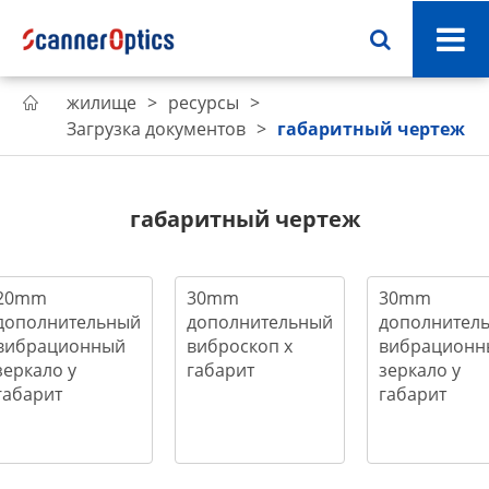
жилище
ресурсы

Загрузка документов
габаритный чертеж
габаритный чертеж
20mm
30mm
30mm
дополнительный
дополнительный
дополнител
вибрационный
виброскоп x
вибрационн
зеркало y
габарит
зеркало y
габарит
габарит